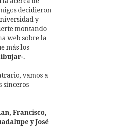
ria acerca de
migos decidieron
universidad y
uerte montando
na web sobre la
e más los
dibujar-
.
ntrario, vamos a
s sinceros
an, Francisco,
adalupe y José