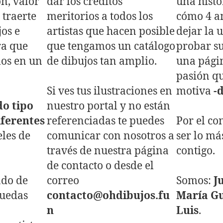
n, valor
dar los créditos
una histo
 traerte
meritorios a todos los
cómo 4 a
jos e
artistas que hacen posible
dejar la 
ra que
que tengamos un catálogo
probar s
los en un
de dibujos tan amplio.
una pági
pasión qu
Si ves tus ilustraciones en
motiva
-
do tipo
nuestro portal y no están
iferentes
referenciadas te puedes
Por el co
les de
comunicar con nosotros a
ser lo má
través de nuestra página
contigo.
de contacto o desde el
ado de
correo
Somos:
Ju
puedas
contacto@ohdibujos.fu
María Gu
n
Luis
.