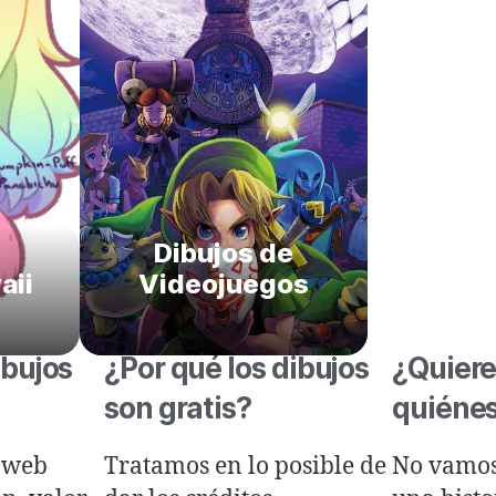
Dibujos de
aii
Videojuegos
ibujos
¿Por qué los dibujos
¿Quiere
son gratis?
quiéne
 web
Tratamos en lo posible de
No vamos