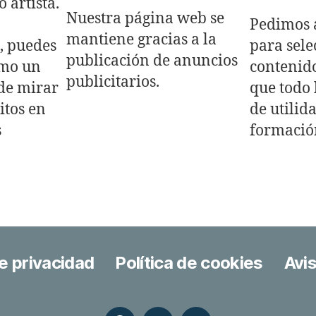
 artista.
Nuestra página web se
Pedimos 
mantiene gracias a la
s, puedes
para sele
publicación de anuncios
omo un
contenid
publicitarios.
nde mirar
que todo 
itos en
de utilid
s
formació
de privacidad
Política de cookies
Avis