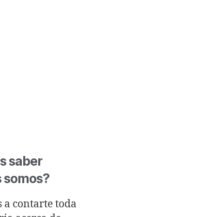
s saber
s somos?
 a contarte toda