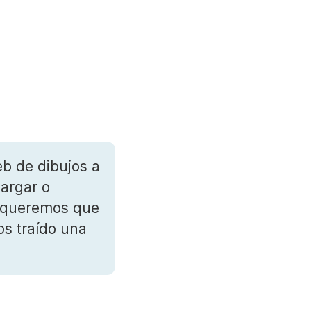
eb de dibujos a
cargar o
o queremos que
os traído una