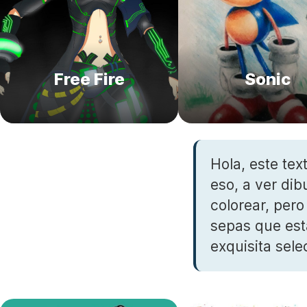
Free Fire
Sonic
Hola, este tex
eso, a ver di
colorear, per
sepas que est
exquisita sele